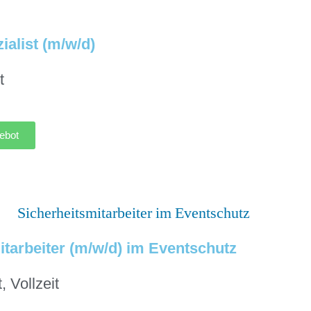
ialist (m/w/d)
t
ebot
itarbeiter (m/w/d) im Eventschutz
t
,
Vollzeit