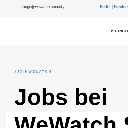
anfrage@wewatch-security.com
Berlin |
Hamburg 
LEISTUNGE
#JOINWEWATCH
Jobs bei
WeWatch S