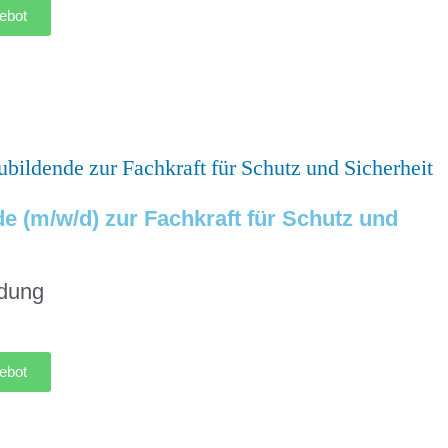
ebot
e (m/w/d) zur Fachkraft für Schutz und
ldung
ebot