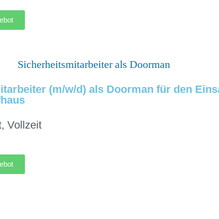
ebot
tarbeiter (m/w/d) als Doorman für den Einsa
fhaus
t
,
Vollzeit
ebot