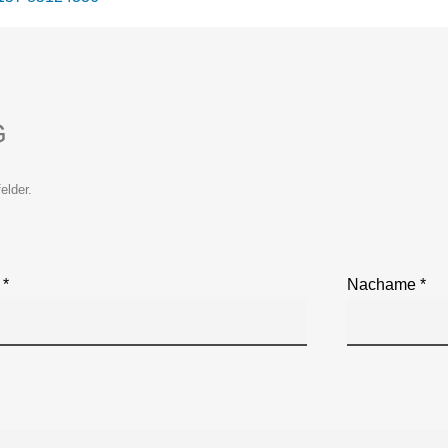
G
elder.
 *
Nachame *