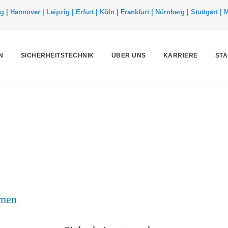
| Hannover | Leipzig | Erfurt | Köln | Frankfurt | Nürnberg | Stuttgart |
N
SICHERHEITSTECHNIK
ÜBER UNS
KARRIERE
ST