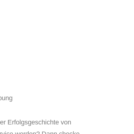
rbung
der Erfolgsgeschichte von
rvice werden? Dann checke