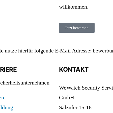
willkommen.
Jetzt bewerben
tte nutze hierfür folgende E-Mail Adresse: bewe
RIERE
KONTAKT
WeWatch Security Serv
ere
GmbH
ildung
Salzufer 15-16