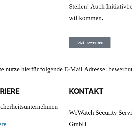
Stellen! Auch Initiativ
willkommen.
Jetzt bewerben
tte nutze hierfür folgende E-Mail Adresse: bewe
RIERE
KONTAKT
WeWatch Security Serv
ere
GmbH